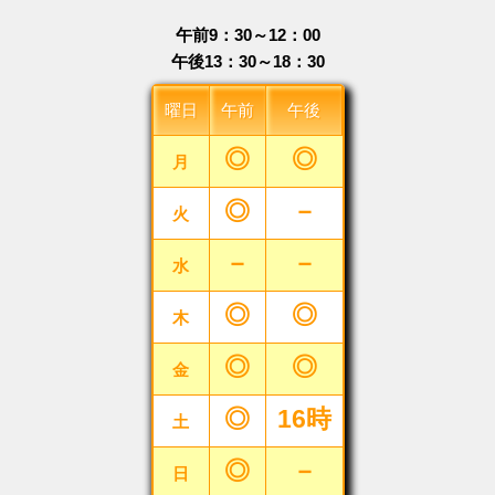
午前9：30～12：00
午後13：30～18：30
曜日
午前
午後
◎
◎
月
◎
－
火
－
－
水
◎
◎
木
◎
◎
金
◎
16時
土
◎
－
日