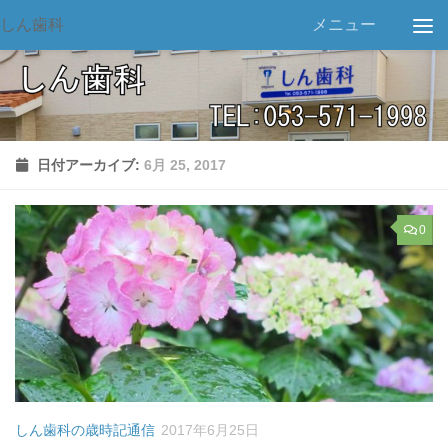
しん歯科
メニュー
日付アーカイブ:
6月 25, 2017
0
しん歯科の歳時記通信
2017年6月25日