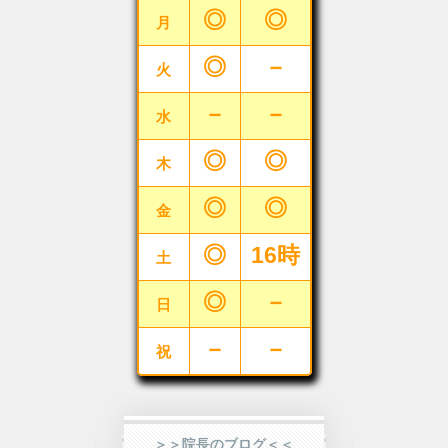
◎
◎
月
◎
－
火
－
－
水
◎
◎
木
◎
◎
金
◎
16時
土
◎
－
日
－
－
祝
＞＞院長のブログ＜＜