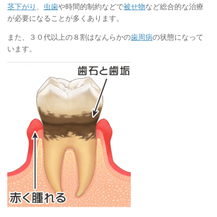
茎下がり
、
虫歯
や時間的制約などで
被せ物
など総合的な治療
が必要になることが多くあります。
また、３０代以上の８割はなんらかの
歯周病
の状態になって
います。