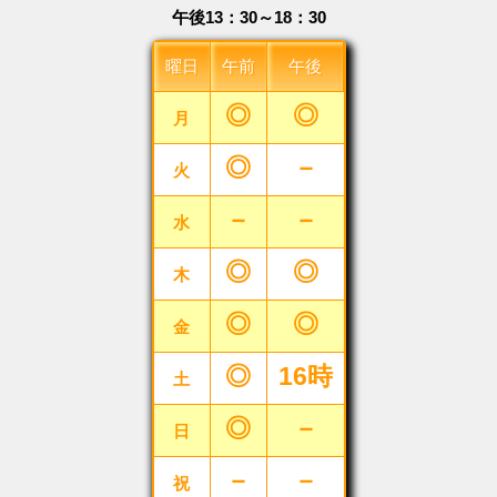
午後13：30～18：30
曜日
午前
午後
◎
◎
月
◎
－
火
－
－
水
◎
◎
木
◎
◎
金
◎
16時
土
◎
－
日
－
－
祝