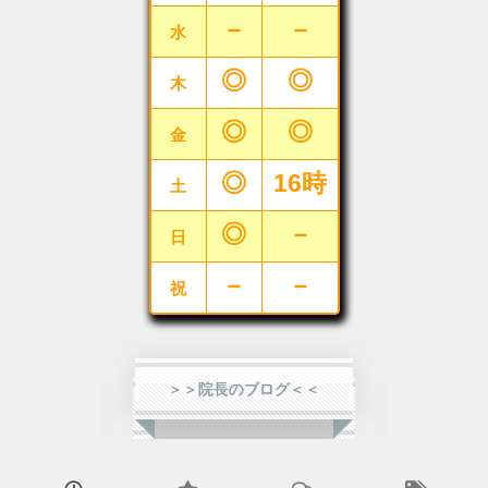
－
－
水
◎
◎
木
◎
◎
金
◎
16時
土
◎
－
日
－
－
祝
＞＞院長のブログ＜＜