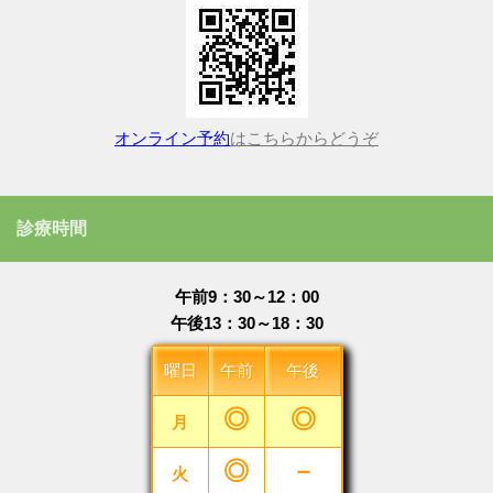
オンライン予約
はこちらからどうぞ
診療時間
午前9：30～12：00
午後13：30～18：30
曜日
午前
午後
◎
◎
月
◎
－
火