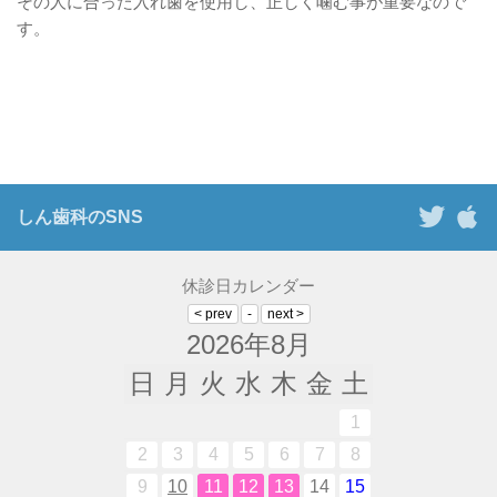
その人に合った入れ歯を使用し、正しく噛む事が重要なので
す。
しん歯科のSNS
休診日カレンダー
2026年8月
日
月
火
水
木
金
土
1
2
3
4
5
6
7
8
9
10
11
12
13
14
15