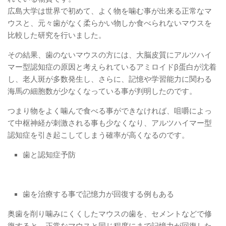
広島大学は世界で初めて、よく物を噛む事が出来る正常なマ
ウスと、元々歯がなく柔らかい物しか食べられないマウスを
比較した研究を行いました。
その結果、歯のないマウスの方には、大脳皮質にアルツハイ
マー型認知症の原因と考えられているアミロイドβ蛋白が沈着
し、老人斑が多数発生し、さらに、記憶や学習能力に関わる
海馬の細胞数が少なくなっている事が判明したのです。
つまり物をよく噛んで食べる事ができなければ、咀嚼によっ
て中枢神経が刺激される事も少なくなり、アルツハイマー型
認知症を引き起こしてしまう確率が高くなるのです。
歯と認知症予防
歯を治療する事で記憶力が回復する例もある
奥歯を削り噛みにくくしたマウスの歯を、セメントなどで修
復すると、正常なマウスと同じ程度にまで記憶力が回復した