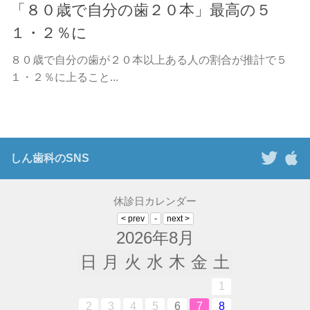
「８０歳で自分の歯２０本」最高の５
１・２％に
８０歳で自分の歯が２０本以上ある人の割合が推計で５
１・２％に上ること...
しん歯科のSNS
休診日カレンダー
2026年8月
日
月
火
水
木
金
土
1
2
3
4
5
6
7
8