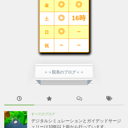
◎
◎
金
◎
16時
土
◎
－
日
－
－
祝
＞＞院長のブログ＜＜
すべてのブログ
デジタルシミュレーションとガイデッドサージ
ェリーは10年以上前から行っています。