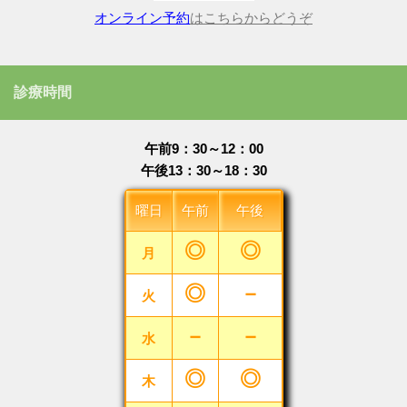
オンライン予約
はこちらからどうぞ
診療時間
午前9：30～12：00
午後13：30～18：30
曜日
午前
午後
◎
◎
月
◎
－
火
－
－
水
◎
◎
木