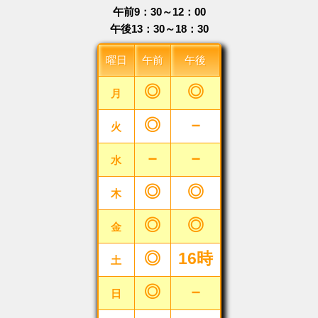
午前9：30～12：00
午後13：30～18：30
曜日
午前
午後
◎
◎
月
◎
－
火
－
－
水
◎
◎
木
◎
◎
金
◎
16時
土
◎
－
日