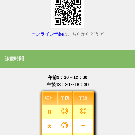
オンライン予約
はこちらからどうぞ
診療時間
午前9：30～12：00
午後13：30～18：30
曜日
午前
午後
◎
◎
月
◎
－
火