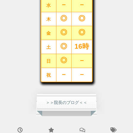
－
－
水
◎
◎
木
◎
◎
金
◎
16時
土
◎
－
日
－
－
祝
＞＞院長のブログ＜＜