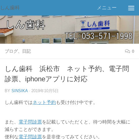
しん歯科
メニュー
ブログ、日記
0
しん歯科 浜松市 ネット予約、電子問
診票、iphoneアプリに対応
BY
SINSIKA
·
2019年10月5日
しん歯科では
ネット予約
も受け付け中です。
また、
電子問診票
を記載していただくと、待つ時間を大幅に
減らすことができます。
便利な
電子問診票
を是非使ってみてください。