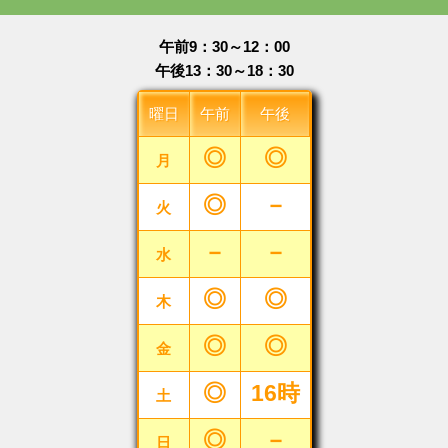
午前9：30～12：00
午後13：30～18：30
曜日
午前
午後
◎
◎
月
◎
－
火
－
－
水
◎
◎
木
◎
◎
金
◎
16時
土
◎
－
日