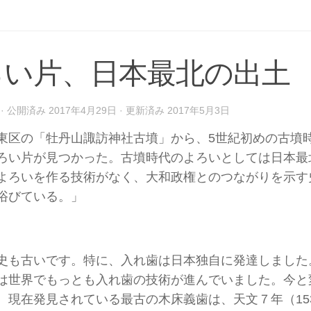
ろい片、日本最北の出土
· 公開済み
2017年4月29日
· 更新済み
2017年5月3日
東区の「牡丹山諏訪神社古墳」から、5世紀初めの古墳
ろい片が見つかった。古墳時代のよろいとしては日本最
よろいを作る技術がなく、大和政権とのつながりを示す
浴びている。」
史も古いです。特に、入れ歯は日本独自に発達しました。
は世界でもっとも入れ歯の技術が進んでいました。今と
。現在発見されている最古の木床義歯は、天文７年（153