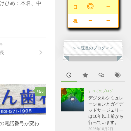
とけひめ：本名、中
◎
－
日
－
－
祝
記事
＞＞院長のブログ＜＜
社長
すべてのブログ
0
デジタルシミュレ
ーションとガイデ
ッドサージェリー
は10年以上前から
行っています。
の電話番号が変わ
2025年10月2日
。