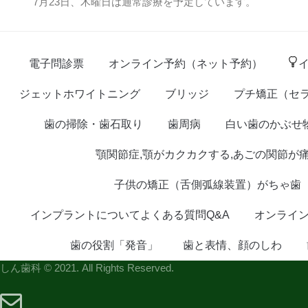
7月23日、木曜日は通常診療を予定しています。
電子問診票
オンライン予約（ネット予約）
ジェットホワイトニング
ブリッジ
プチ矯正（セ
歯の掃除・歯石取り
歯周病
白い歯のかぶせ
顎関節症,顎がカクカクする,あごの関節が
子供の矯正（舌側弧線装置）がちゃ歯
インプラントについてよくある質問Q&A
オンライ
歯の役割「発音」
歯と表情、顔のしわ
しん歯科 © 2021. All Rights Reserved.