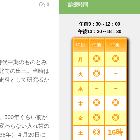
0
診療時間
午前9：30～12：00
午後13：30～18：30
曜日
午前
午後
◎
◎
月
時代中期のものとみ
北での出土。当時は
◎
－
火
史料として研究者か
－
－
水
◎
◎
木
◎
◎
500年くらい前か
金
変わらない入れ歯の
◎
16時
土
8年）４月20日に