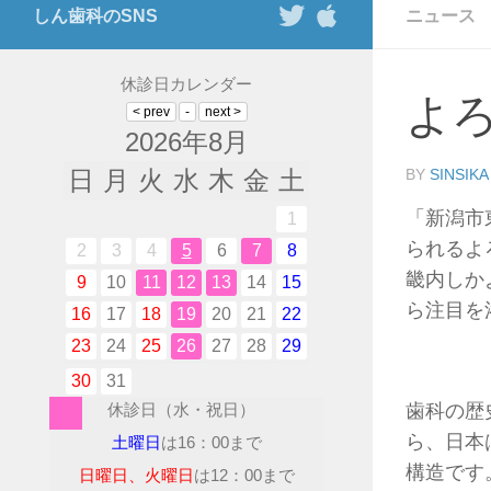
しん歯科のSNS
ニュース
休診日カレンダー
よ
2026年8月
日
月
火
水
木
金
土
BY
SINSIKA
「新潟市
1
られるよ
2
3
4
5
6
7
8
畿内しか
9
10
11
12
13
14
15
ら注目を
16
17
18
19
20
21
22
23
24
25
26
27
28
29
30
31
休診日（水・祝日）
歯科の歴
ら、日本
土曜日
は16：00まで
構造です
日曜日、火曜日
は12：00まで