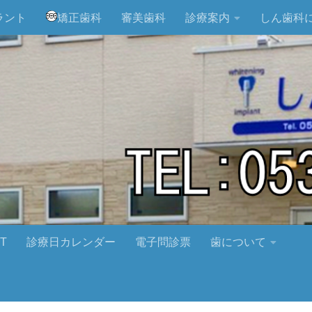
ラント
矯正歯科
審美歯科
診療案内
しん歯科
T
診療日カレンダー
電子問診票
歯について