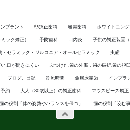
インプラント
矯正歯科
審美歯科
ホワイトニング
ラミック矯正）
予防歯科
口内炎
子供の矯正装置（
物・セラミック・ジルコニア・オールセラミック
虫歯
痛い,口が開きにくい
ぶつけた,歯の外傷，歯の破折,歯の脱
ブログ、日記
診療時間
金属床義歯
インプラ
ン予約
大人（30歳以上）の矯正歯科
マウスピース矯正
歯の役割「体の姿勢やバランスを保つ」
歯の役割「咬む