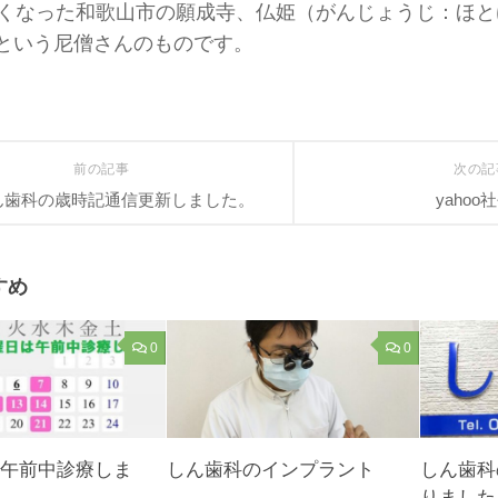
亡くなった和歌山市の願成寺、仏姫（がんじょうじ：ほ
という尼僧さんのものです。
前の記事
次の
ん歯科の歳時記通信更新しました。
yahoo
すめ
0
0
は午前中診療しま
しん歯科のインプラント
しん歯科
りました