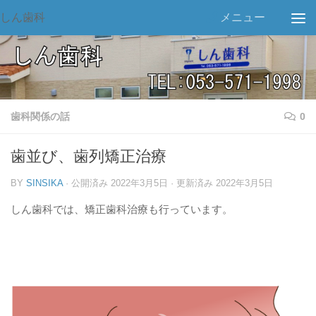
しん歯科
メニュー
歯科関係の話
0
歯並び、歯列矯正治療
BY
SINSIKA
· 公開済み
2022年3月5日
· 更新済み
2022年3月5日
しん歯科では、矯正歯科治療も行っています。