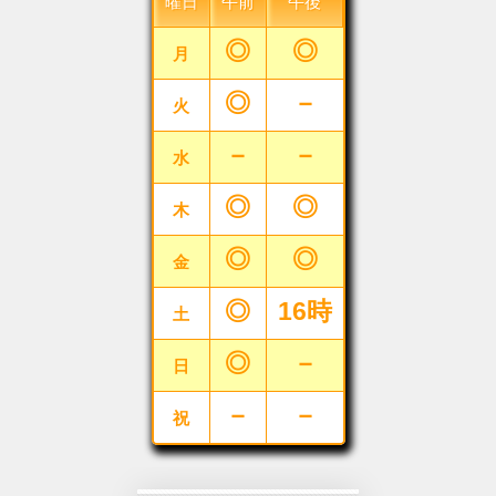
曜日
午前
午後
◎
◎
月
◎
－
火
－
－
水
◎
◎
木
◎
◎
金
◎
16時
土
◎
－
日
－
－
祝