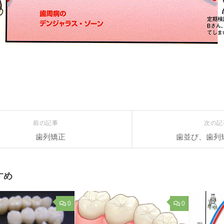
前の記事
次の
歯列矯正
歯並び、歯列
すめ
0
0