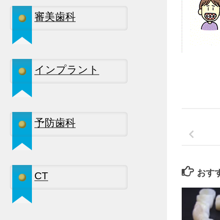
審美歯科
インプラント
予防歯科
おす
CT