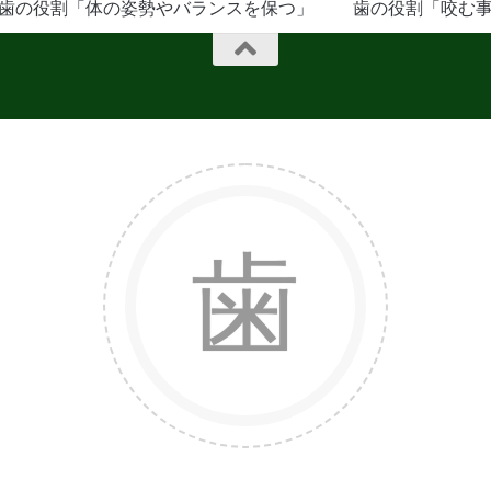
歯の役割「体の姿勢やバランスを保つ」
歯の役割「咬む