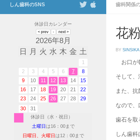
しん歯科のSNS
歯科関係
休診日カレンダー
花
2026年8月
日
月
火
水
木
金
土
BY
SINSIKA
お口が乾
1
2
3
4
5
6
7
8
そして、
9
10
11
12
13
14
15
16
17
18
19
20
21
22
また、抗
23
24
25
26
27
28
29
なので、
30
31
休診日（水・祝日）
歯石を取
土曜日
は16：00まで
しん歯科
日曜日、火曜日
は12：00まで