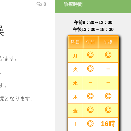
0
診療時間
午前9：30～12：00
燥
午後13：30～18：30
曜日
午前
午後
◎
◎
月
なます。
◎
－
火
。
－
－
水
す。
◎
◎
木
境となります。
◎
◎
金
◎
16時
土