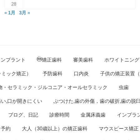
28
« 1月
3月 »
インプラント
矯正歯科
審美歯科
ホワイトニング
ラミック矯正）
予防歯科
口内炎
子供の矯正装置（
物・セラミック・ジルコニア・オールセラミック
虫歯
痛い,口が開きにくい
ぶつけた,歯の外傷，歯の破折,歯の脱
ブログ、日記
診療時間
金属床義歯
インプラ
ン予約
大人（30歳以上）の矯正歯科
マウスピース矯正