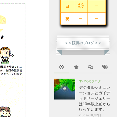
◎
－
日
－
－
祝
＞＞院長のブログ＜＜
すべてのブログ
デジタルシミュレ
ーションとガイデ
ッドサージェリー
は10年以上前から
行っています。
2025年10月2日