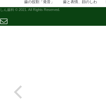
歯の役割「発音」
歯と表情、顔のしわ
しん歯科 © 2021. All Rights Reserved.