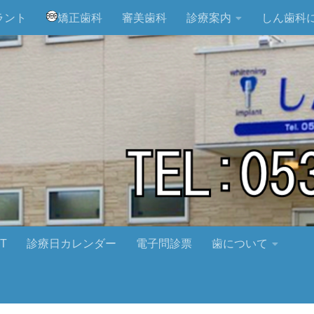
ラント
矯正歯科
審美歯科
診療案内
しん歯科
T
診療日カレンダー
電子問診票
歯について