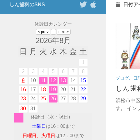
しん歯科のSNS
日付ア
休診日カレンダー
2026年8月
日
月
火
水
木
金
土
1
2
3
4
5
6
7
8
ブログ、日
9
10
11
12
13
14
15
しん歯
16
17
18
19
20
21
22
23
24
25
26
27
28
29
浜松市中
す。 イン
30
31
休診日（水・祝日）
土曜日
は16：00まで
日曜日、火曜日
は12：00まで