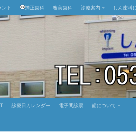
ラント
矯正歯科
審美歯科
診療案内
しん歯科
T
診療日カレンダー
電子問診票
歯について