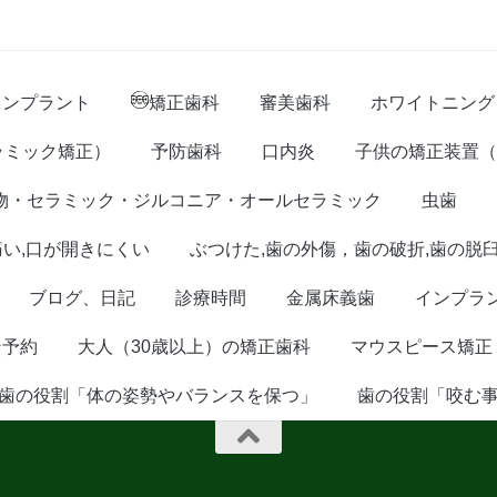
インプラント
矯正歯科
審美歯科
ホワイトニング
ラミック矯正）
予防歯科
口内炎
子供の矯正装置（
物・セラミック・ジルコニア・オールセラミック
虫歯
痛い,口が開きにくい
ぶつけた,歯の外傷，歯の破折,歯の脱
ブログ、日記
診療時間
金属床義歯
インプラ
ン予約
大人（30歳以上）の矯正歯科
マウスピース矯正
歯の役割「体の姿勢やバランスを保つ」
歯の役割「咬む