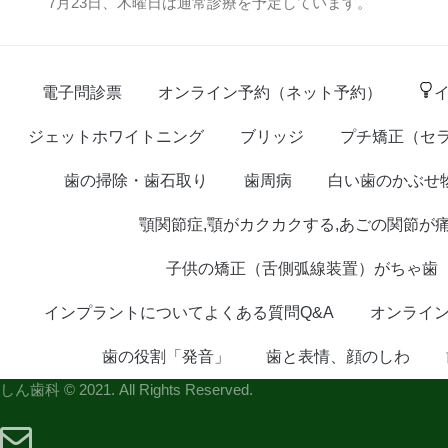
7月23日、木曜日は通常診療を予定しています。
電子問診票
オンライン予約（ネット予約）
ジェットホワイトニング
ブリッジ
プチ矯正（セ
歯の掃除・歯石取り
歯周病
白い歯のかぶせ
顎関節症,顎がカクカクする,あごの関節が
子供の矯正（舌側弧線装置）がちゃ歯
インプラントについてよくある質問Q&A
オンライ
歯の役割「発音」
歯と表情、顔のしわ
しん歯科 © 2021. All Rights Reserved.