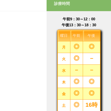
診療時間
午前9：30～12：00
午後13：30～18：30
曜日
午前
午後
◎
◎
月
◎
－
火
－
－
水
◎
◎
木
◎
◎
金
◎
16時
土