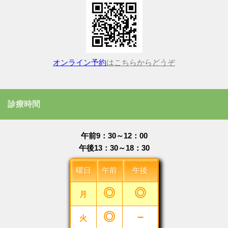
オンライン予約
はこちらからどうぞ
診療時間
午前9：30～12：00
午後13：30～18：30
曜日
午前
午後
◎
◎
月
◎
－
火