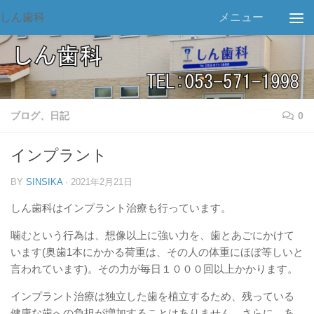
しん歯科
メニュー
ブログ、日記
0
インプラント
BY
SINSIKA
·
2021年2月21日
しん歯科はインプラント治療も行っています。
噛むという行為は、想像以上に強い力を、歯とあごにかけて
います(奥歯1本にかかる荷重は、その人の体重にほぼ等しいと
言われています)。その力が毎日１０００回以上かかります。
インプラント治療は独立した歯を植立するため、残っている
健康な歯への負担が増加することはありません。さらに、あ