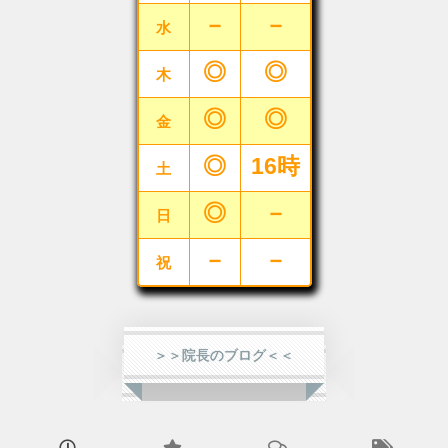
－
－
水
◎
◎
木
◎
◎
金
◎
16時
土
◎
－
日
－
－
祝
＞＞院長のブログ＜＜