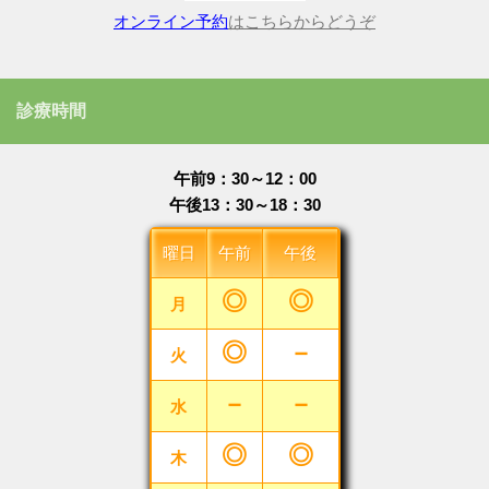
オンライン予約
はこちらからどうぞ
診療時間
午前9：30～12：00
午後13：30～18：30
曜日
午前
午後
◎
◎
月
◎
－
火
－
－
水
◎
◎
木