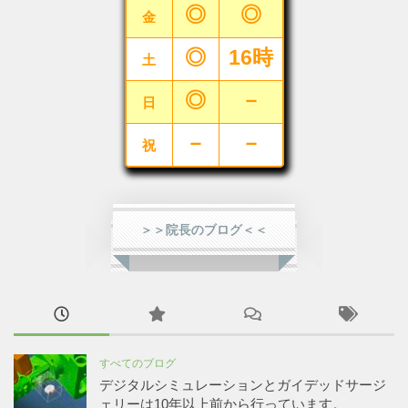
◎
◎
金
◎
16時
土
◎
－
日
－
－
祝
＞＞院長のブログ＜＜
すべてのブログ
デジタルシミュレーションとガイデッドサージ
ェリーは10年以上前から行っています。