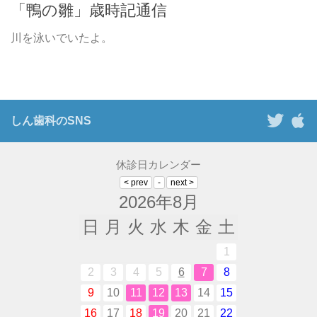
「鴨の雛」歳時記通信
川を泳いでいたよ。
しん歯科のSNS
休診日カレンダー
2026年8月
日
月
火
水
木
金
土
1
2
3
4
5
6
7
8
9
10
11
12
13
14
15
16
17
18
19
20
21
22