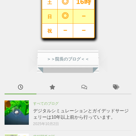
◎
16時
土
◎
－
日
－
－
祝
＞＞院長のブログ＜＜
すべてのブログ
デジタルシミュレーションとガイデッドサージ
ェリーは10年以上前から行っています。
2025年10月2日