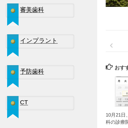
審美歯科
インプラント
おす
予防歯科
CT
10月21
科の診療