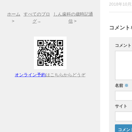
2018年10月
ホーム
すべてのブロ
しん歯科の歳時記通
>
グ
→
信
>
コメント
コメン
オンライン予約
はこちらからどうぞ
名前
※
サイト