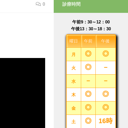
0
診療時間
午前9：30～12：00
午後13：30～18：30
曜日
午前
午後
◎
◎
月
◎
－
火
－
－
水
◎
◎
木
◎
◎
金
◎
16時
土