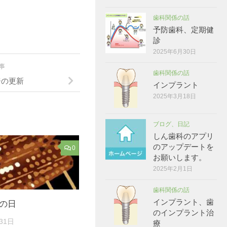
矢
歯科関係の話
印
予防歯科、定期健
キ
診
ー
2025年6月30日
を
記事
歯科関係の話
使
ジの更新
インプラント
っ
2025年3月18日
て
く
ブログ、日記
だ
しん歯科のアプリ
のアップデートを
さ
0
お願いします。
い。
2025年2月1日
歯科関係の話
インプラント、歯
の日
のインプラント治
31日
療