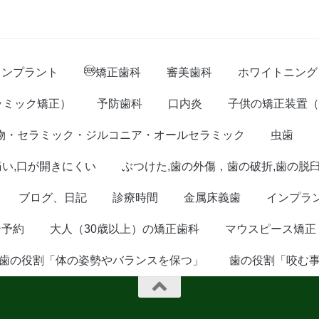
インプラント
矯正歯科
審美歯科
ホワイトニング
ラミック矯正）
予防歯科
口内炎
子供の矯正装置（
物・セラミック・ジルコニア・オールセラミック
虫歯
痛い,口が開きにくい
ぶつけた,歯の外傷，歯の破折,歯の脱
ブログ、日記
診療時間
金属床義歯
インプラ
ン予約
大人（30歳以上）の矯正歯科
マウスピース矯正
歯の役割「体の姿勢やバランスを保つ」
歯の役割「咬む