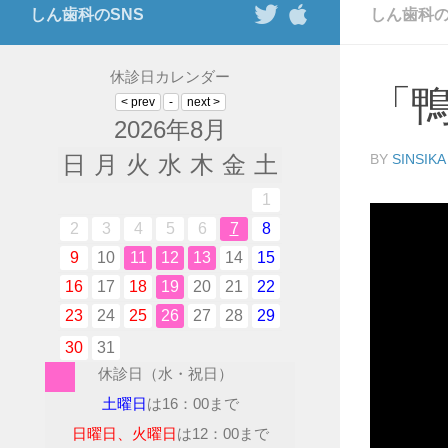
しん歯科のSNS
しん歯科
休診日カレンダー
「
2026年8月
日
月
火
水
木
金
土
BY
SINSIKA
1
2
3
4
5
6
7
8
9
10
11
12
13
14
15
16
17
18
19
20
21
22
23
24
25
26
27
28
29
30
31
休診日（水・祝日）
土曜日
は16：00まで
日曜日、火曜日
は12：00まで