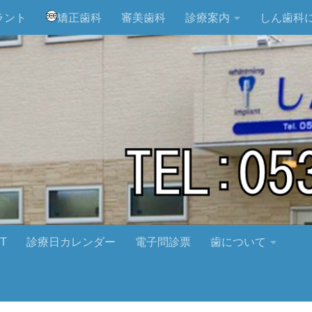
ラント
矯正歯科
審美歯科
診療案内
しん歯科
T
診療日カレンダー
電子問診票
歯について