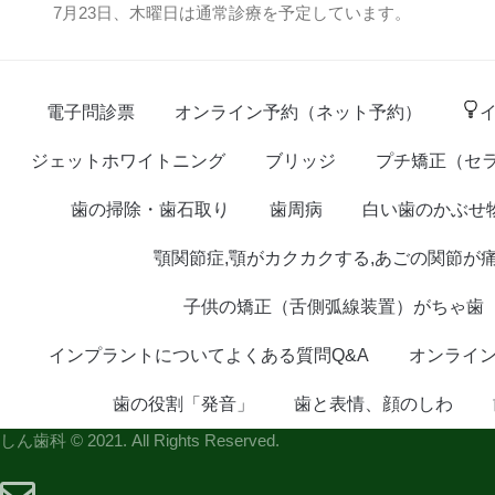
7月23日、木曜日は通常診療を予定しています。
電子問診票
オンライン予約（ネット予約）
ジェットホワイトニング
ブリッジ
プチ矯正（セ
歯の掃除・歯石取り
歯周病
白い歯のかぶせ
顎関節症,顎がカクカクする,あごの関節が
子供の矯正（舌側弧線装置）がちゃ歯
インプラントについてよくある質問Q&A
オンライ
歯の役割「発音」
歯と表情、顔のしわ
しん歯科 © 2021. All Rights Reserved.