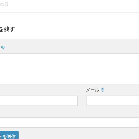
21日
を残す
ト
※
メール
※