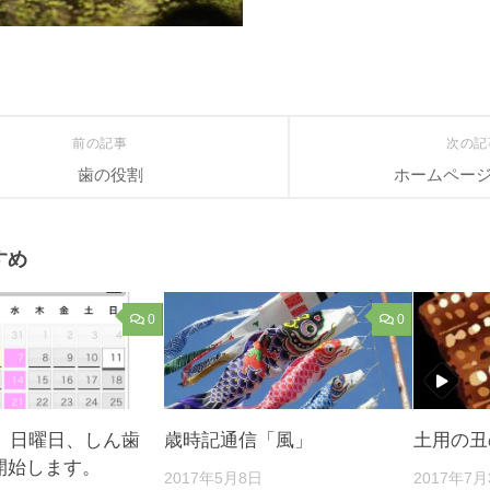
前の記事
次の
歯の役割
ホームペー
すめ
0
0
日、日曜日、しん歯
歳時記通信「風」
土用の丑
開始します。
2017年5月8日
2017年7月