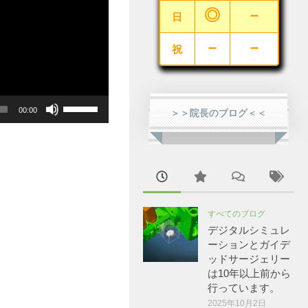
◎
－
日
－
－
祝
ボ
00:00
＞＞院長のブログ＜＜
リ
ュ
ー
ム
調
すべてのブログ
節
デジタルシミュレ
に
ーションとガイデ
は
ッドサージェリー
は10年以上前から
上
行っています。
下
2025年10月2日