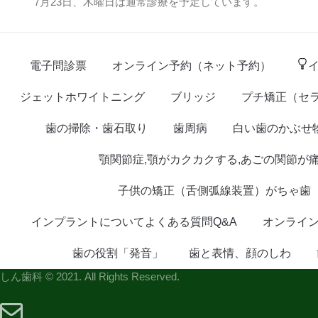
7月23日、木曜日は通常診療を予定しています。
電子問診票
オンライン予約（ネット予約）
ジェットホワイトニング
ブリッジ
プチ矯正（セ
歯の掃除・歯石取り
歯周病
白い歯のかぶせ
顎関節症,顎がカクカクする,あごの関節が
子供の矯正（舌側弧線装置）がちゃ歯
インプラントについてよくある質問Q&A
オンライ
歯の役割「発音」
歯と表情、顔のしわ
しん歯科 © 2021. All Rights Reserved.