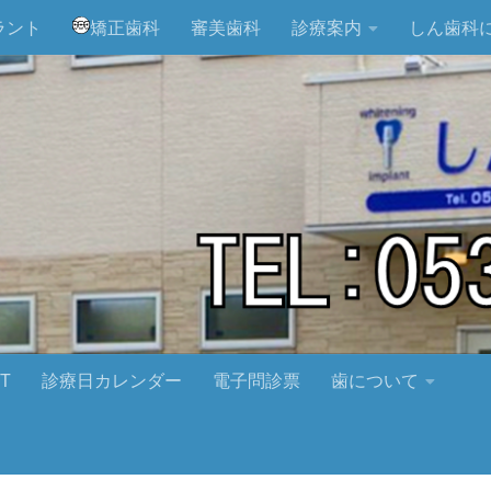
ラント
矯正歯科
審美歯科
診療案内
しん歯科
T
診療日カレンダー
電子問診票
歯について