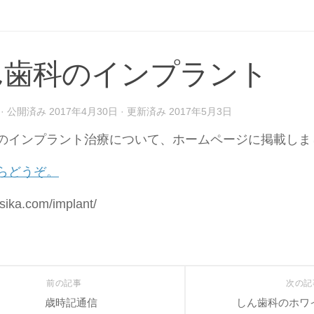
ん歯科のインプラント
· 公開済み
2017年4月30日
· 更新済み
2017年5月3日
のインプラント治療について、ホームページに掲載しま
らどうぞ。
nsika.com/implant/
前の記事
次の
歳時記通信
しん歯科のホワ