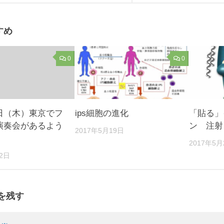
すめ
0
0
日（木）東京でフ
ips細胞の進化
「貼る」
演奏会があるよう
ン 注射
2017年5月19日
2017年5月
22日
を残す