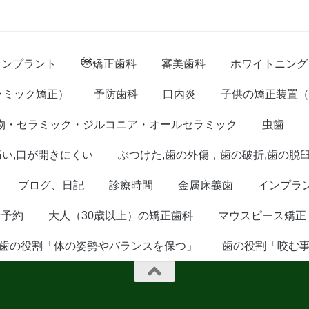
インプラント
矯正歯科
審美歯科
ホワイトニング
ラミック矯正）
予防歯科
口内炎
子供の矯正装置（
物・セラミック・ジルコニア・オールセラミック
虫歯
痛い,口が開きにくい
ぶつけた,歯の外傷，歯の破折,歯の脱
ブログ、日記
診療時間
金属床義歯
インプラ
ン予約
大人（30歳以上）の矯正歯科
マウスピース矯正
歯の役割「体の姿勢やバランスを保つ」
歯の役割「咬む