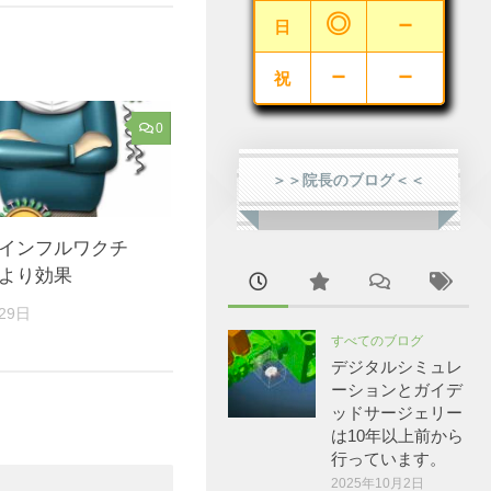
◎
－
日
－
－
祝
0
＞＞院長のブログ＜＜
インフルワクチ
より効果
29日
すべてのブログ
デジタルシミュレ
ーションとガイデ
ッドサージェリー
は10年以上前から
行っています。
2025年10月2日