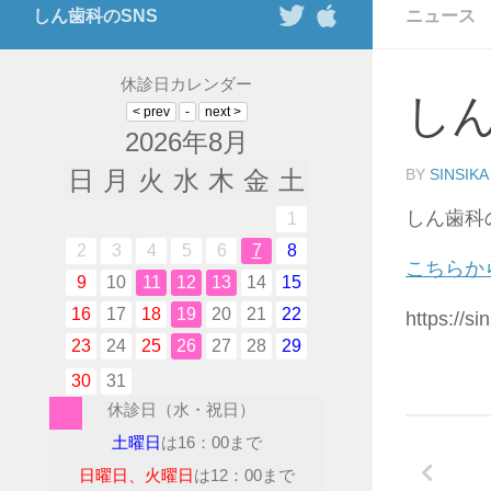
しん歯科のSNS
ニュース
休診日カレンダー
し
2026年8月
日
月
火
水
木
金
土
BY
SINSIKA
しん歯科
1
2
3
4
5
6
7
8
こちらか
9
10
11
12
13
14
15
16
17
18
19
20
21
22
https://si
23
24
25
26
27
28
29
30
31
休診日（水・祝日）
土曜日
は16：00まで
日曜日、火曜日
は12：00まで