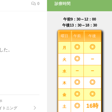
0
診療時間
午前9：30～12：00
午後13：30～18：30
曜日
午前
午後
◎
◎
月
した。
◎
－
火
－
－
水
◎
◎
木
◎
◎
金
記事
◎
16時
土
イトニング